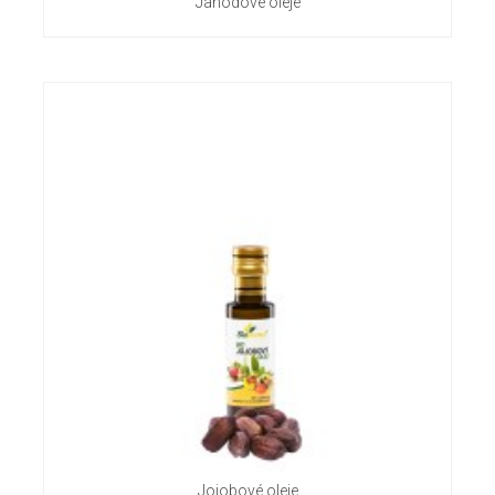
Jahodové oleje
Jojobové oleje