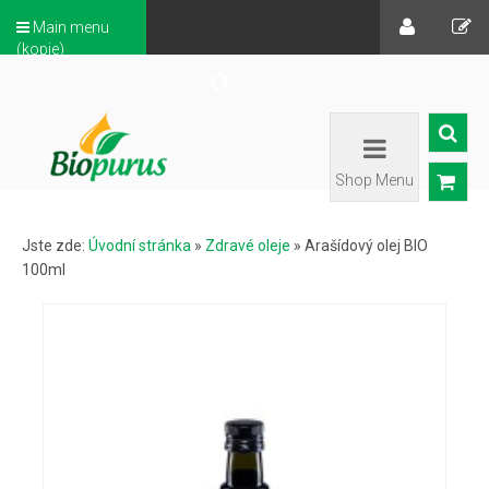
Main menu
(kopie)
Shop Menu
Jste zde:
Úvodní stránka
»
Zdravé oleje
»
Arašídový olej BIO
100ml