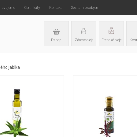
pravujeme
Certifikáty
Kontakt
Seznam prodejen
Eshop
Zdravé oleje
Éterické oleje
Kosm
vého jablka