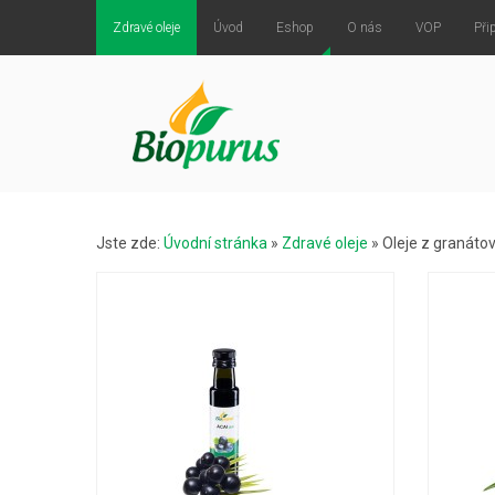
Zdravé oleje
Úvod
Eshop
O nás
VOP
Při
Jste zde:
Úvodní stránka
»
Zdravé oleje
»
Oleje z granáto