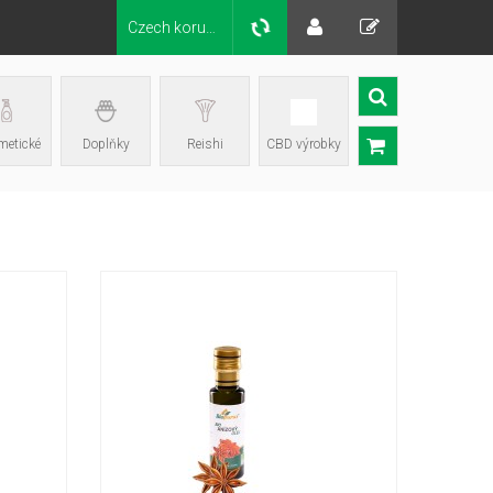
Czech koruna Kč
etické
Doplňky
Reishi
CBD výrobky