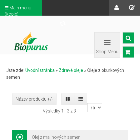
Main menu
(kopie)
Shop Menu
Jste zde:
Úvodní stránka
»
Zdravé oleje
»
Oleje z okurkových
semen
Název produktu +/-
Výsledky 1 - 3 z 3
Olej z malinových semen