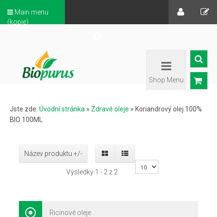
Main menu
(kopie)
Shop Menu
Jste zde:
Úvodní stránka
»
Zdravé oleje
»
Koriandrový olej 100%
BIO 100ML
Název produktu +/-
Výsledky 1 - 2 z 2
Ricinové oleje