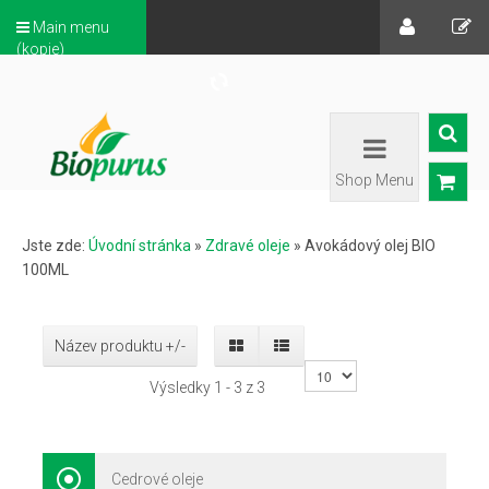
Main menu
(kopie)
Shop Menu
Jste zde:
Úvodní stránka
»
Zdravé oleje
»
Avokádový olej BIO
100ML
Název produktu +/-
Výsledky 1 - 3 z 3
Cedrové oleje