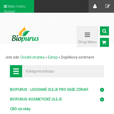
Main menu
(kopie)
Shop Menu
Jste zde:
Úvodní stránka
»
Eshop
»
Doplňkový sortiment
Kategorie eshopu
BIOPURUS - LISOVANÉ OLEJE PRO VAŠE ZDRAVÍ
BIOPURUS-KOSMETICKÉ OLEJE
CBD výrobky