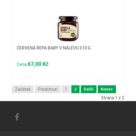
ČERVENÁ ŘEPA BABY V NÁLEVU 310 G
67,00 Kč
Cena
Začátek
Předchozí
1
2
Další
Konec
Strana 1 z 2