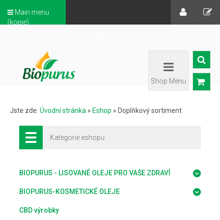
Main menu
(kopie)
Shop Menu
Jste zde:
Úvodní stránka
»
Eshop
»
Doplňkový sortiment
Kategorie eshopu
BIOPURUS - LISOVANÉ OLEJE PRO VAŠE ZDRAVÍ
BIOPURUS-KOSMETICKÉ OLEJE
CBD výrobky