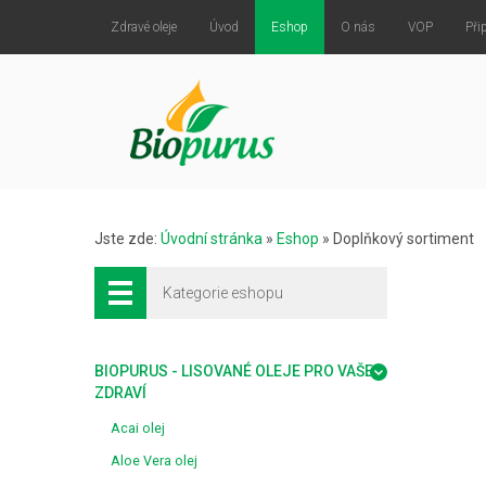
Zdravé oleje
Úvod
Eshop
O nás
VOP
Při
Jste zde:
Úvodní stránka
»
Eshop
»
Doplňkový sortiment
Kategorie eshopu
BIOPURUS - LISOVANÉ OLEJE PRO VAŠE
ZDRAVÍ
Acai olej
Aloe Vera olej