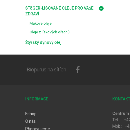
STöGER-LISOVANÉ OLEJE PRO VAŠE
ZDRAVÍ
Makové oleje
Oleje z lískových ořechů
Štýrský dýňový olej
Biopurus na sítích
INFORMACE
KONTAK
Centrum 
Eshop
Tel.: +4
O nás
Mob.: +4
Připravujeme