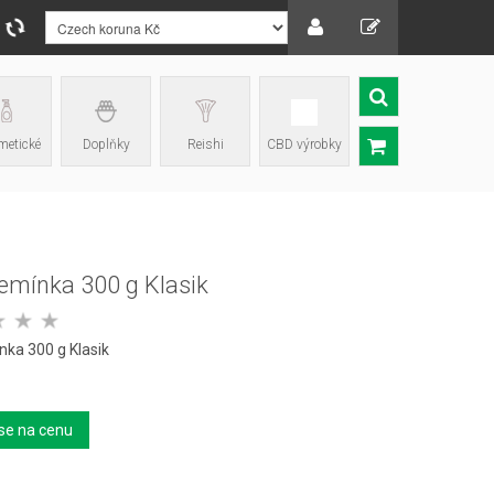
etické
Doplňky
Reishi
CBD výrobky
emínka 300 g Klasik
nka 300 g Klasik
se na cenu