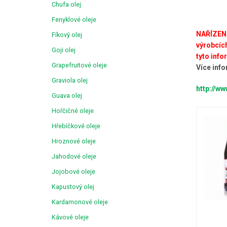
Chufa olej
Fenyklové oleje
NAŘÍZENÍ
Fíkový olej
výrobcích
Goji olej
tyto inf
Grapefruitové oleje
Více info
Graviola olej
http://w
Guava olej
Hořčičné oleje
Hřebíčkové oleje
Hroznové oleje
Jahodové oleje
Jojobové oleje
Kapustový olej
Kardamonové oleje
Kávové oleje