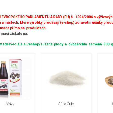
 EVROPSKÉHO PARLAMENTU A RADY (EU) č.. 1924/2006 o výživových 
 a místech, které výrobky prodávají (e-shop) zdravotní účinky prod
ormace přímo na produktech.
rmací získáte na:
ww.zdraveoleje.eu/eshop/susene-plody-a-ovoce/chia-semena-300-g
Šťávy
Sůl a Cukr