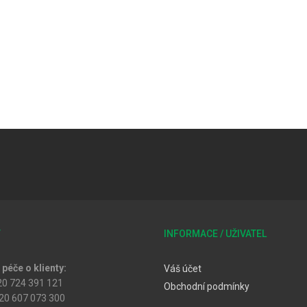
T
INFORMACE / UŽIVATEL
péče o klienty:
Váš účet
20 724 391 121
Obchodní podmínky
20 607 073 300