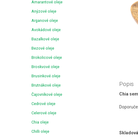
Amarantové oleje
Anýzové oleje
Arganové oleje
Avokádové oleje
Bazalkové oleje
Bezové oleje
Brokolicové oleje
Broskvové oleje
Brusinkové oleje
Popis
Brutnákové oleje
Chia sem
Čajovníkové oleje
Cedrové oleje
Doporučen
Celerové oleje
Chia oleje
Chilli oleje
Skladová