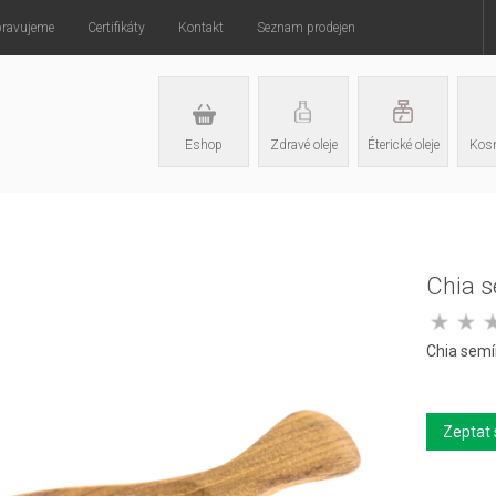
pravujeme
Certifikáty
Kontakt
Seznam prodejen
Eshop
Zdravé oleje
Éterické oleje
Kosm
Chia s
Chia semí
Zeptat 