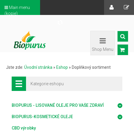
Main menu
(kopie)
Shop Menu
Jste zde:
Úvodní stránka
»
Eshop
»
Doplňkový sortiment
Kategorie eshopu
BIOPURUS - LISOVANÉ OLEJE PRO VAŠE ZDRAVÍ
BIOPURUS-KOSMETICKÉ OLEJE
CBD výrobky