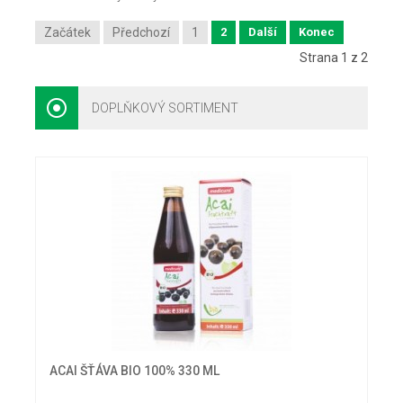
Začátek
Předchozí
1
2
Další
Konec
Strana 1 z 2
DOPLŇKOVÝ SORTIMENT
ACAI ŠŤÁVA BIO 100% 330 ML