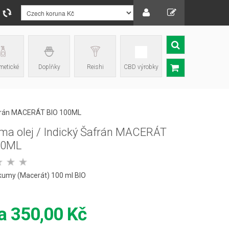
etické
Doplňky
Reishi
CBD výrobky
Šafrán MACERÁT BIO 100ML
ma olej / Indický Šafrán MACERÁT
00ML
rkumy (Macerát) 100 ml BIO
na
350,00 Kč