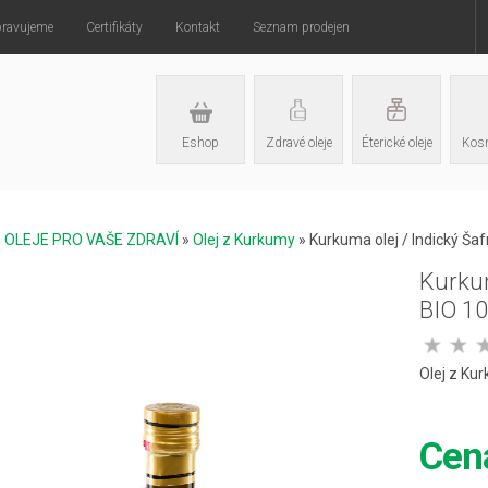
pravujeme
Certifikáty
Kontakt
Seznam prodejen
Eshop
Zdravé oleje
Éterické oleje
Kosm
É OLEJE PRO VAŠE ZDRAVÍ
»
Olej z Kurkumy
»
Kurkuma olej / Indický 
Kurku
BIO 1
Olej z Ku
Ce