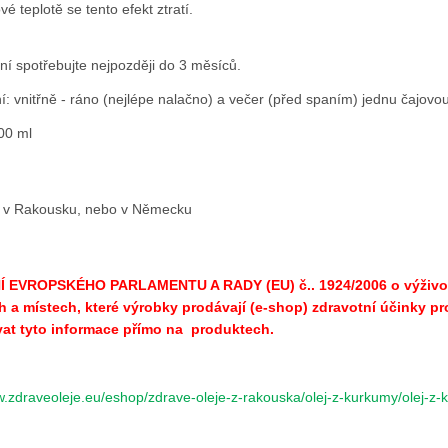
vé teplotě se tento efekt ztratí.
ní spotřebujte nejpozději do 3 měsíců.
: vnitřně - ráno (nejlépe nalačno) a večer (před spaním) jednu čajovou
00 ml
 v Rakousku, nebo v Německu
 EVROPSKÉHO PARLAMENTU A RADY (EU) č.. 1924/2006 o výživový
h a místech, které výrobky prodávají (e-shop) zdravotní účinky p
at tyto informace přímo na produktech.
w.zdraveoleje.eu/eshop/zdrave-oleje-z-rakouska/olej-z-kurkumy/olej-z-