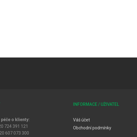
T
INFORMACE / UŽIVATEL
péče o klienty:
Váš účet
20 724 391 121
Obchodní podmínky
20 607 073 300