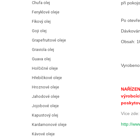
při pokojo
Chufa olej
Fenyklové oleje
Po otevře
Fíkový olej
Dávkování
Goji olej
Grapefruitové oleje
Obsah: 1
Graviola olej
Guava olej
Vyrobeno
Hořčičné oleje
Hřebíčkové oleje
Hroznové oleje
NAŘÍZENÍ
výrobcíc
Jahodové oleje
poskytov
Jojobové oleje
Více zde:
Kapustový olej
http://ww
Kardamonové oleje
Kávové oleje