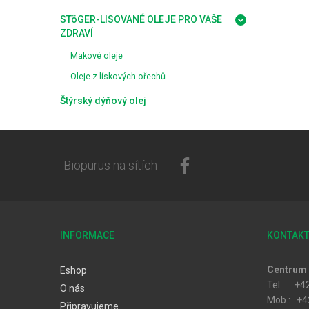
STöGER-LISOVANÉ OLEJE PRO VAŠE
ZDRAVÍ
Makové oleje
Oleje z lískových ořechů
Štýrský dýňový olej
Biopurus na sítích
INFORMACE
KONTAK
Centrum 
Eshop
Tel.: +4
O nás
Mob.: +4
Připravujeme