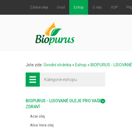
Zdravé oleje
Úvod
Eshop
O nás
VOP
Při
Jste zde:
Úvodní stránka
»
Eshop
»
BIOPURUS - LISOVAN
Kategorie eshopu
BIOPURUS - LISOVANÉ OLEJE PRO VAŠE
ZDRAVÍ
Acai olej
Aloe Vera olej