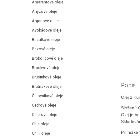
Amarantové oleje
Anýzové oleje
Arganové oleje
Avokádové oleje
Bazalkové oleje
Bezové oleje
Brokolicové oleje
Broskvové oleje
Brusinkové oleje
Popis
Brutnákové oleje
Čajovníkové oleje
Olej z K
Cedrové oleje
Složení: 
Olej je b
Celerové oleje
Skladován
Chia oleje
Při nízké
Chilli oleje