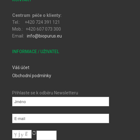
Centrum péče o klienty:
Tel.: +420 724 391 121
Mob.: +420 607 073 300
Email:
info@biopurus.eu
INFORMACE / UŽIVATEL
Váš účet
Obchodní podmínky
Přihlaste se k odběru Newsletteru