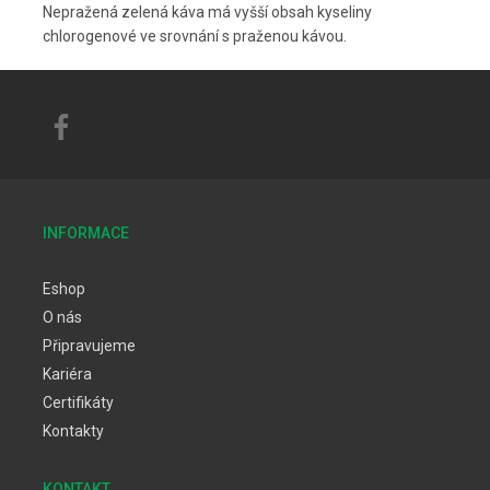
Nepražená zelená káva má vyšší obsah kyseliny
chlorogenové ve srovnání s praženou kávou.
INFORMACE
Eshop
O nás
Připravujeme
Kariéra
Certifikáty
Kontakty
KONTAKT