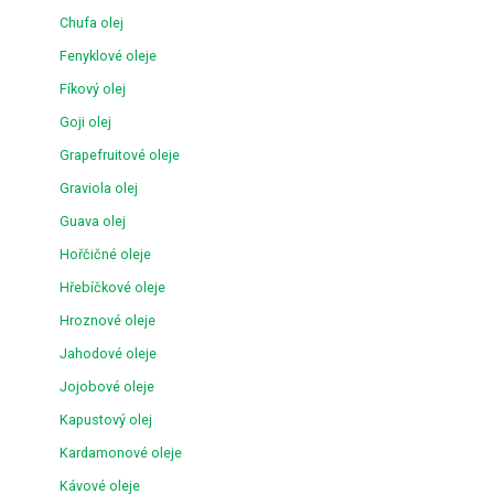
Chufa olej
Fenyklové oleje
Fíkový olej
Goji olej
Grapefruitové oleje
Graviola olej
Guava olej
Hořčičné oleje
Hřebíčkové oleje
Hroznové oleje
Jahodové oleje
Jojobové oleje
Kapustový olej
Kardamonové oleje
Kávové oleje