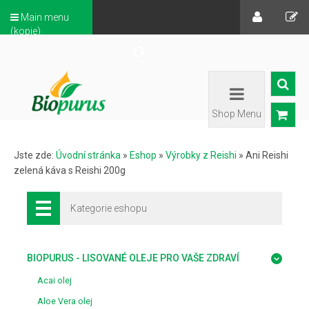
Main menu
(kopie)
Shop Menu
Jste zde:
Úvodní stránka
»
Eshop
»
Výrobky z Reishi
»
Ani Reishi
zelená káva s Reishi 200g
Kategorie eshopu
BIOPURUS - LISOVANÉ OLEJE PRO VAŠE ZDRAVÍ
Acai olej
Aloe Vera olej