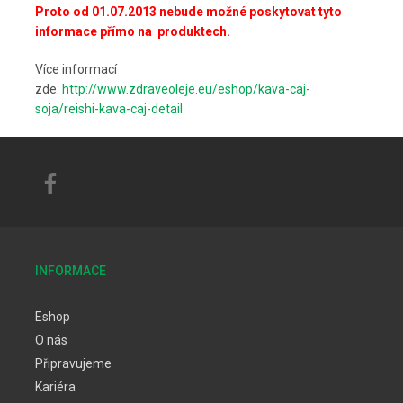
Proto od
01.07.2013 nebude možné poskytovat tyto
informace přímo na produktech.
Více informací
zde:
http://www.zdraveoleje.eu/eshop/kava-caj-
soja/reishi-kava-caj-detail
INFORMACE
Eshop
O nás
Připravujeme
Kariéra