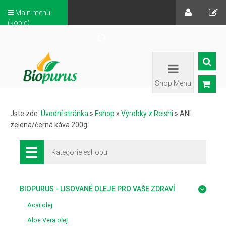
Main menu
(kopie)
Shop Menu
Jste zde:
Úvodní stránka
»
Eshop
»
Výrobky z Reishi
»
ANI
zelená/černá káva 200g
Kategorie eshopu
BIOPURUS - LISOVANÉ OLEJE PRO VAŠE ZDRAVÍ
Acai olej
Aloe Vera olej