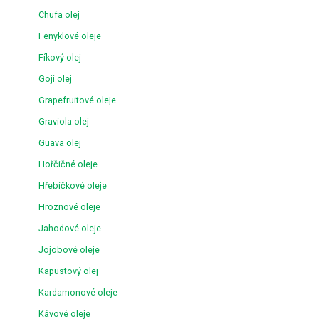
Chufa olej
Fenyklové oleje
Fíkový olej
Goji olej
Grapefruitové oleje
Graviola olej
Guava olej
Hořčičné oleje
Hřebíčkové oleje
Hroznové oleje
Jahodové oleje
Jojobové oleje
Kapustový olej
Kardamonové oleje
Kávové oleje