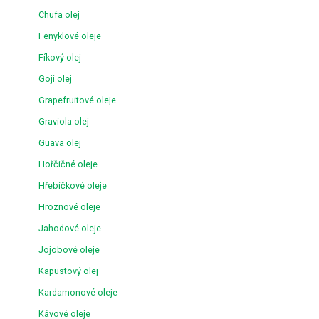
Chufa olej
Fenyklové oleje
Fíkový olej
Goji olej
Grapefruitové oleje
Graviola olej
Guava olej
Hořčičné oleje
Hřebíčkové oleje
Hroznové oleje
Jahodové oleje
Jojobové oleje
Kapustový olej
Kardamonové oleje
Kávové oleje