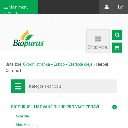
Main menu
(kopie)
Shop Menu
Jste zde:
Úvodní stránka
»
Eshop
»
Éterické oleje
»
Herbal
Comfort
Kategorie eshopu
BIOPURUS - LISOVANÉ OLEJE PRO VAŠE ZDRAVÍ
Acai olej
Aloe Vera olej