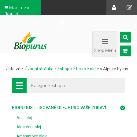
Main menu
(kopie)
Shop Menu
Jste zde:
Úvodní stránka
»
Eshop
»
Éterické oleje
»
Alpské byliny
Kategorie eshopu
BIOPURUS - LISOVANÉ OLEJE PRO VAŠE ZDRAVÍ
Acai olej
Aloe Vera olej
Amarantové oleje