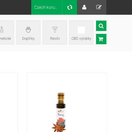
Czech koruna Kč
etické
Doplňky
Reishi
CBD výrobky