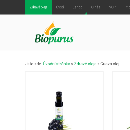
Zdravé oleje
Úvod
Eshop
O nás
VOP
Při
Jste zde:
Úvodní stránka
»
Zdravé oleje
»
Guava olej