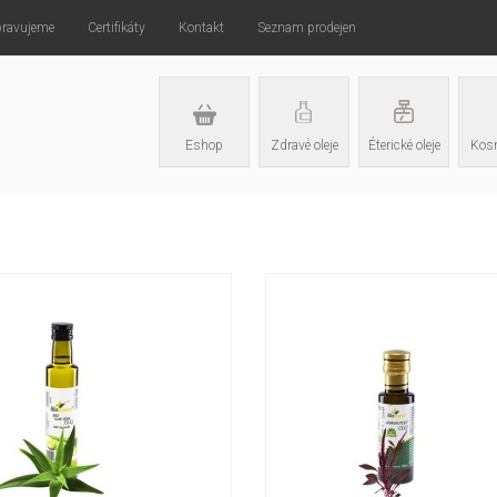
pravujeme
Certifikáty
Kontakt
Seznam prodejen
Eshop
Zdravé oleje
Éterické oleje
Kosm