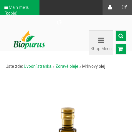
Main menu
(kopie)
Shop Menu
Jste zde:
Úvodní stránka
»
Zdravé oleje
»
Mrkvový olej