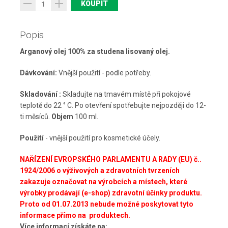
Popis
Arganový olej 100% za studena lisovaný olej.
Dávkování:
Vnější použití - podle potřeby.
Skladování :
Skladujte na tmavém místě při pokojové
teplotě do 22 ° C. Po otevření spotřebujte nejpozději do 12-
ti měsíců.
Objem
100 ml.
Použití
- vnější použití pro kosmetické účely.
NAŘÍZENÍ EVROPSKÉHO PARLAMENTU A RADY (EU) č..
1924/2006 o výživových a zdravotních tvrzeních
zakazuje označovat na výrobcích a místech, které
výrobky prodávají (e-shop) zdravotní účinky produktu.
Proto od
01.07.2013 nebude možné poskytovat tyto
informace přímo na produktech.
Více informací získáte na: