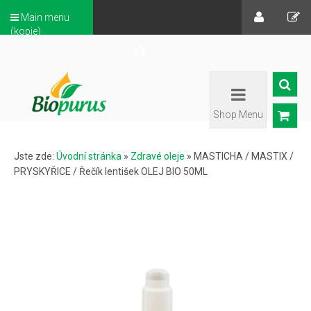
Main menu
(kopie)
Shop Menu
Jste zde:
Úvodní stránka
»
Zdravé oleje
»
MASTICHA / MASTIX /
PRYSKYŘICE / Řečík lentišek OLEJ BIO 50ML