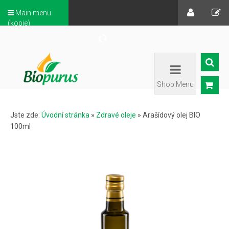
Main menu
(kopie)
Shop Menu
Jste zde:
Úvodní stránka
»
Zdravé oleje
»
Arašídový olej BIO
100ml