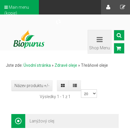
Main menu
(kopie)
Shop Menu
Jste zde:
Úvodní stránka
»
Zdravé oleje
»
Třešňové oleje
Název produktu +/-
Výsledky 1 - 1 z 1
Lanýžový olej