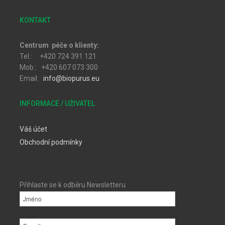
KONTAKT
Centrum péče o klienty:
Tel.: +420 724 391 121
Mob.: +420 607 073 300
Email:
info@biopurus.eu
INFORMACE / UŽIVATEL
Váš účet
Obchodní podmínky
Přihlaste se k odběru Newsletteru