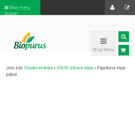
Main menu
(kopie)
Shop Menu
Jste zde:
Úvodní stránka
»
SOLIO-zdravé oleje
»
Paprikový oleje -
pálivé