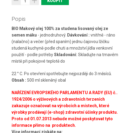
Popis
BIO Makový olej 100% za studena lisovaný olej ze
semen máku
- jednodruhový.
Dávkování :
vnitřně - ráno
(nalačno) a večer (před spaním) jednu čajovou lžičku
studená kuchyně-podle chuti a množství jídla venkovní
použití - podle potřeby
Skladování:
Skladujte na tmavém
místě při pokojové teplotě do
22 ° C. Po otevření spotřebujte nejpozději do 3 měsíců.
Obsah :
500 ml skleněný obal
NAŘÍZENÍ EVROPSKÉHO PARLAMENTU A RADY (EU) č..
1924/2006 o výživových a zdravotních tvrzeních
zakazuje označovat na výrobcích a místech, které
výrobky prodávají (e-shop) zdravotní účinky produktu.
Proto od
01.07.2013 nebude možné poskytovat tyto
informace přímo na produktech.
Více informací získáte na: