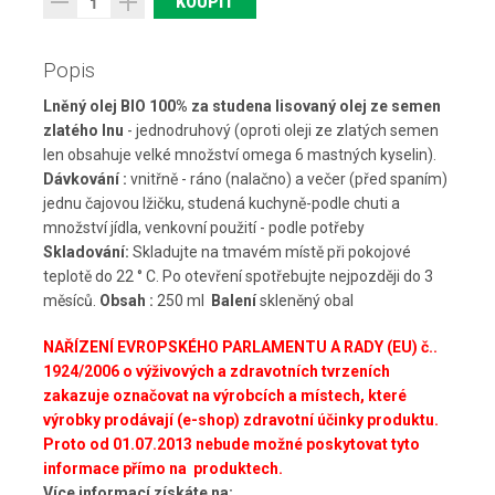
Popis
Lněný olej BIO 100% za studena lisovaný olej ze semen
zlatého lnu
- jednodruhový (oproti oleji ze zlatých semen
len obsahuje velké množství omega 6 mastných kyselin).
Dávkování :
vnitřně - ráno (nalačno) a večer (před spaním)
jednu čajovou lžičku, studená kuchyně-podle chuti a
množství jídla, venkovní použití - podle potřeby
Skladování:
Skladujte na tmavém místě při pokojové
teplotě do 22 ° C. Po otevření spotřebujte nejpozději do 3
měsíců.
Obsah :
250 ml
Balení
skleněný obal
NAŘÍZENÍ EVROPSKÉHO PARLAMENTU A RADY (EU) č..
1924/2006 o výživových a zdravotních tvrzeních
zakazuje označovat na výrobcích a místech, které
výrobky prodávají (e-shop) zdravotní účinky produktu.
Proto od
01.07.2013 nebude možné poskytovat tyto
informace přímo na produktech.
Více informací získáte na: