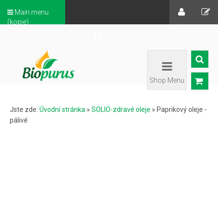
Main menu
(kopie)
Shop Menu
Jste zde:
Úvodní stránka
»
SOLIO-zdravé oleje
»
Paprikový oleje -
pálivé