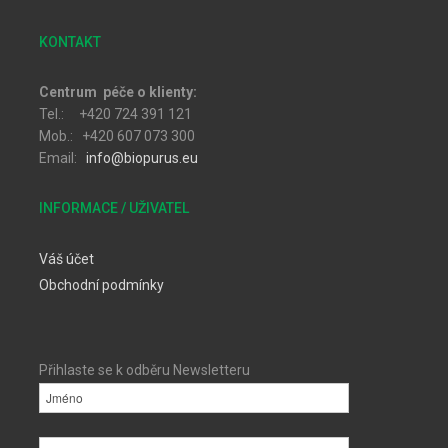
KONTAKT
Centrum péče o klienty:
Tel.: +420 724 391 121
Mob.: +420 607 073 300
Email:
info@biopurus.eu
INFORMACE / UŽIVATEL
Váš účet
Obchodní podmínky
Přihlaste se k odběru Newsletteru