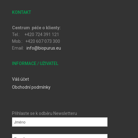
KONTAKT
Centrum péče o klienty:
Tel.: +420 724 391 121
Mob.: +420 607 073 300
Email:
info@biopurus.eu
INFORMACE / UŽIVATEL
Váš účet
Obchodní podmínky
Přihlaste se k odběru Newsletteru