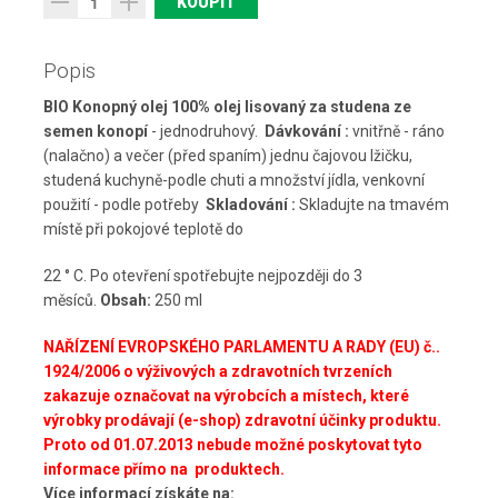
Popis
BIO Konopný olej 100% olej lisovaný za studena ze
semen konopí
- jednodruhový.
Dávkování :
vnitřně - ráno
(nalačno) a večer (před spaním) jednu čajovou lžičku,
studená kuchyně-podle chuti a množství jídla, venkovní
použití - podle potřeby
Skladování :
Skladujte na tmavém
místě při pokojové teplotě do
22 ° C. Po otevření spotřebujte nejpozději do 3
měsíců.
Obsah:
250 ml
NAŘÍZENÍ EVROPSKÉHO PARLAMENTU A RADY (EU) č..
1924/2006 o výživových a zdravotních tvrzeních
zakazuje označovat na výrobcích a místech, které
výrobky prodávají (e-shop) zdravotní účinky produktu.
Proto od
01.07.2013 nebude možné poskytovat tyto
informace přímo na produktech.
Více informací získáte na: