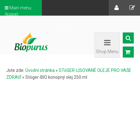
Main menu
(kopie)
Shop Menu
Jste zde:
Úvodní stránka
»
STöGER-LISOVANÉ OLEJE PRO VAŠE
ZDRAVÍ
»
Stöger-BIO konopný olej 250 ml