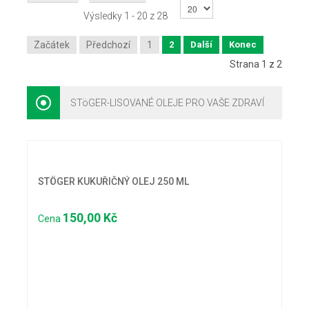
Výsledky 1 - 20 z 28
Začátek
Předchozí
1
2
Další
Konec
Strana 1 z 2
STöGER-LISOVANÉ OLEJE PRO VAŠE ZDRAVÍ
STÖGER KUKUŘIČNÝ OLEJ 250 ML
150,00 Kč
Cena