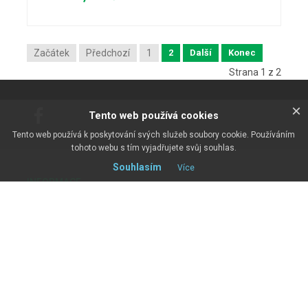
Začátek
Předchozí
1
2
Další
Konec
Strana 1 z 2
×
Tento web používá cookies
Tento web používá k poskytování svých služeb soubory cookie. Používáním
tohoto webu s tím vyjadřujete svůj souhlas.
Souhlasím
Více
INFORMACE
Eshop
O nás
Připravujeme
Kariéra
Certifikáty
Kontakty