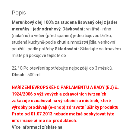
Popis
Meruňkový olej 100% za studena lisovaný olej z jader
meruňky - jednodruhový.
Dávkování :
vnitřně - ráno
(nalačno) a večer (před spaním) jednu čajovou lžičku,
studená kuchyně-podle chuti a množství jídla, venkovní
použití - podle potřeby
Skladování :
Skladujte na tmavém
místě při pokojové teplotě do
22 ° C.Po otevření spotřebujte nejpozději do 3 měsíců.
Obsah :
500 ml
NAŘÍZENÍ EVROPSKÉHO PARLAMENTU A RADY (EU) č..
1924/2006 o výživových a zdravotních tvrzeních
zakazuje označovat na výrobcích a místech, které
výrobky prodávají (e-shop) zdravotní účinky produktu.
Proto od
01.07.2013 nebude možné poskytovat tyto
informace přímo na produktech.
Více informací získáte na: