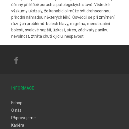
účinný při léčbě poruch a patologických stavů.
Vědecké
výzkumy ukázaly, že kanabidiol může být drahocennou
přírodní náhradou některých léků.
Osvědčil se při zmírnění
různých problémů:
bolesti hlavy, migréna,
menstruační
bolesti,
svalové napětí,
úzkost, stres, záchvaty paniky,
nevolnost,
ztráta chuti k jídlu,
nespavost.
INFORMACE
Eshop
O nás
Připravujeme
Kariéra