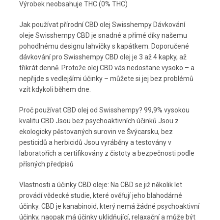
Výrobek neobsahuje THC (0% THC)
Jak používat přírodní CBD olej Swisshempy
Dávkování
oleje Swisshempy CBD je snadné a přímé díky našemu
pohodlnému designu lahvičky s kapátkem.
Doporučené
dávkování pro Swisshempy CBD olej je 3 až 4 kapky, až
třikrát denně.
Protože olej CBD vás nedostane vysoko – a
nepřijde s vedlejšími účinky – můžete si jej bez problémů
vzít kdykoli během dne.
Proč používat CBD olej od Swisshempy?
99,9% vysokou
kvalitu CBD
Jsou bez psychoaktivních účinků
Jsou z
ekologicky pěstovaných surovin ve Švýcarsku, bez
pesticidů a herbicidů
Jsou vyráběny a testovány v
laboratořích a certifikovány z čistoty a bezpečnosti podle
přísných předpisů
Vlastnosti a účinky CBD oleje:
Na CBD se již několik let
provádí vědecké studie, které ověřují jeho blahodárné
účinky.
CBD je kanabinoid, který nemá žádné psychoaktivní
účinky, naopak má účinky uklidňující, relaxační a může být