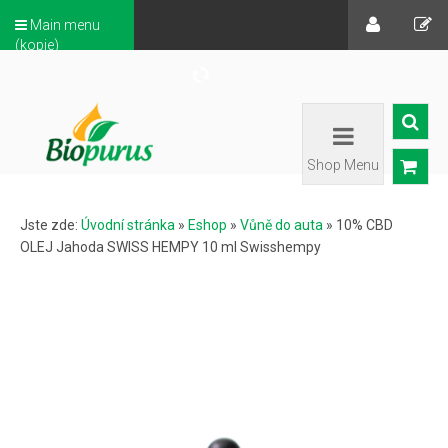
Main menu
(kopie)
Shop Menu
Jste zde:
Úvodní stránka
»
Eshop
»
Vůně do auta
»
10% CBD
OLEJ Jahoda SWISS HEMPY 10 ml Swisshempy